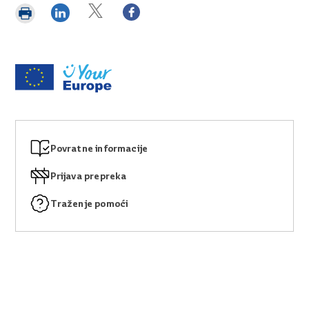
Podijeli
Podijeli
Podijeli
Ispiši
na
na
na
stranicu
X-u
Facebooku
LinkedInu
Povratne informacije
Prijava prepreka
Traženje pomoći