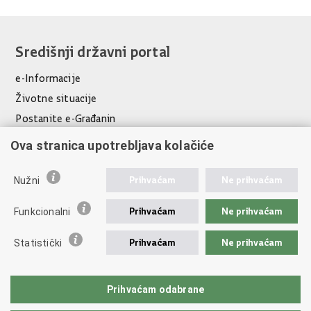
Središnji državni portal
e-Informacije
Životne situacije
Postanite e-Građanin
e-Usluge
Ova stranica upotrebljava kolačiće
Prekogranične e-usluge
Prihvaćam
Ne prihvaćam
Nužni
Važne poveznice
Prihvaćam
Ne prihvaćam
Funkcionalni
Vlada RH
Ministarstvo gospodarstva
Prihvaćam
Ne prihvaćam
Statistički
Ministarstvo pravosuđa, uprave i digitalne transformacije
Hrvatska gospodarska komora
Prihvaćam odabrane