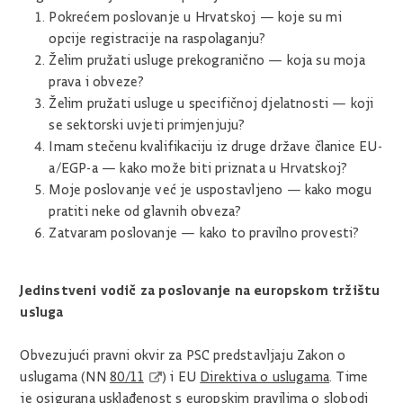
Pokrećem poslovanje u Hrvatskoj — koje su mi
opcije registracije na raspolaganju?
Želim pružati usluge prekogranično — koja su moja
prava i obveze?
Želim pružati usluge u specifičnoj djelatnosti — koji
se sektorski uvjeti primjenjuju?
Imam stečenu kvalifikaciju iz druge države članice EU-
a/EGP-a — kako može biti priznata u Hrvatskoj?
Moje poslovanje već je uspostavljeno — kako mogu
pratiti neke od glavnih obveza?
Zatvaram poslovanje — kako to pravilno provesti?
Jedinstveni vodič za poslovanje na europskom tržištu
usluga
Obvezujući pravni okvir za PSC predstavljaju Zakon o
uslugama (NN
80/11
) i EU
Direktiva o uslugama
. Time
je osigurana usklađenost s europskim pravilima o slobodi